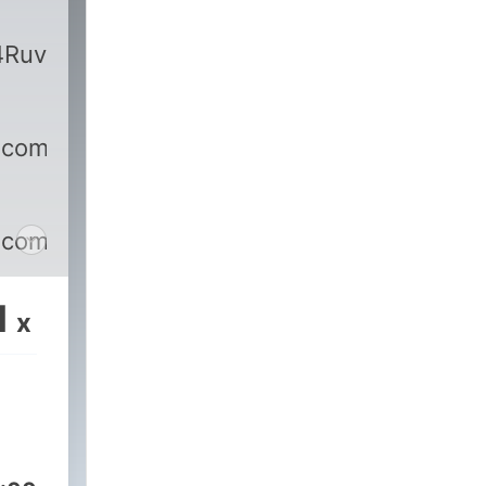
4Ruv2dnucNDoyW
l.com
l.com
1
x