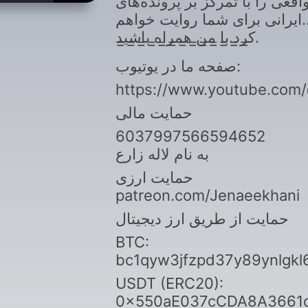
اقعی را با تمرکز بر پرونده‌های
ایرانی برای شما روایت خواهم
کرد.با من همراه باشید.
=============
صفحه ما در یوتیوب:
https://www.youtube.com/
حمایت مالی
6037997566594652
به نام لاله زارع
حمایت ارزی
patreon.com/Jenaeekhani
حمایت از طریق ارز دیجیتال
BTC:
bc1qyw3jfzpd37y89ynlgkl
USDT (ERC20):
0x550aE037cCDA8A3661