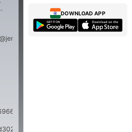
و
DOWNLOAD APP
@jenaeikhani
6966dr2st0na26jjczu
d302172971Edd59c303963