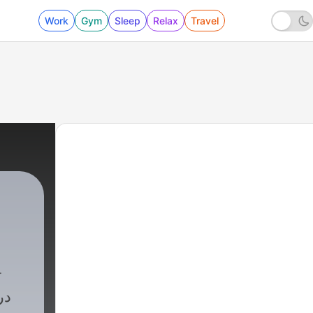
Work
Gym
Sleep
Relax
Travel
در