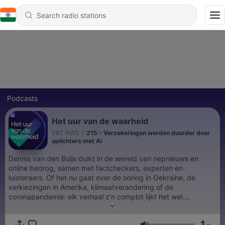
Podcasts
Het uur van de waarheid
VRT NWS
|
215 - Verzekeringen worden duurder door
oplichters met AI
Dennis van den Buijs duikt in de wereld van nepnieuws en
online bedrog, samen met factcheckers, experten en
luisteraars. Of het nu gaat over de oorlog in Oekraïne, de
verkiezingen in Amerika, klimaatverandering of de
coronapandemie: elk verhaal z’n complot lijkt het wel.
Fakenews, misleiding en propaganda waren nog nooit zo
zichtbaar: op sociale media, in onze mailbox of via berichtjes
1