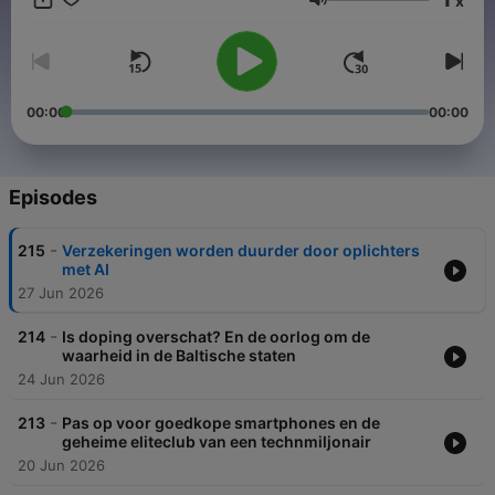
x
op je smartphone waarin gehengeld wordt naar data en je
Volume
geldbuidel. Maar wat is nu echt en wat niet? Hoe weet je dat?
Wat is de technologie en het doel erachter? En waarom zijn we
zo vatbaar voor oplichting en nepverhalen?
00:00
00:00
Episodes
-
215
Verzekeringen worden duurder door oplichters
met AI
27 Jun 2026
-
214
Is doping overschat? En de oorlog om de
waarheid in de Baltische staten
24 Jun 2026
-
213
Pas op voor goedkope smartphones en de
geheime eliteclub van een technmiljonair
20 Jun 2026