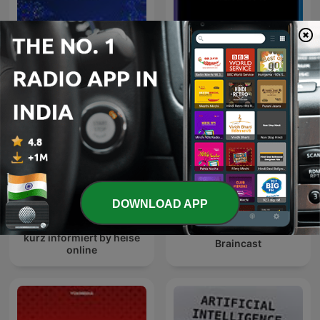
The Connected Factory |
Planetary Radio: Space
Manufacturing Industry
Exploration, Astronomy
Podcast
and Science
DOWNLOAD APP
kurz informiert by heise
Braincast
online