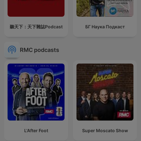
聽天下：天下雜誌Podcast
БГ Наука Подкаст
RMC podcasts
L'After Foot
Super Moscato Show