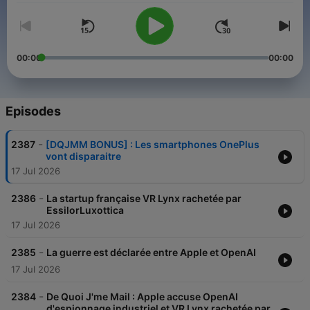
00:00
00:00
Episodes
-
2387
[DQJMM BONUS] : Les smartphones OnePlus
vont disparaitre
17 Jul 2026
-
2386
La startup française VR Lynx rachetée par
EssilorLuxottica
17 Jul 2026
-
2385
La guerre est déclarée entre Apple et OpenAI
17 Jul 2026
-
2384
De Quoi J'me Mail : Apple accuse OpenAI
d'espionnage industriel et VR Lynx rachetée par