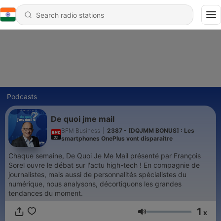
Podcasts
De quoi jme mail
BFM Business
|
2387 - [DQJMM BONUS] : Les
smartphones OnePlus vont disparaitre
Chaque semaine, De Quoi Je Me Mail présenté par François
Sorel ouvre le débat sur l'actu high-tech ! En compagnie de
journalistes, mais aussi de personnalités spécialistes du
numérique, nous analysons, décortiquons les grandes
tendances du moment.
1
x
Volume