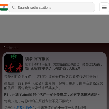
Podcasts
读者 官方播客
读者
|
6818 - 生活，其实就是自己哄自己，把自己劝明白，
就什么烦恼都解决了，风雨扑面，人生无常
亲爱的听众朋友们，《读者》原创专栏改版后又双叒叕回来啦！
改版后，我们将和《读者》主专辑一起每日更新，由声音超级治愈
的优质主播
每晚
为大家带来经典美文。
PS：开通了ximi团的小伙伴一
定不要
错过，还有专属福利送到~
每晚八点，与你相约在原创专栏不见不散哦！
点击“
《读者》原创
”，快来邀请你的小伙伴一起收听吧!