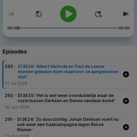
00:00
00:00
Episodes
-
293
S13E26: 'Albert Verlinde en Paul de Leeuw
moeten gewoon doen waarvoor ze aangenomen
zijn!'
07 Jul 2026
-
292
S13E25: 'Het is wel weer overduidelijk waar de
ruzie tussen Derksen en Genee vandaan komt!'
30 Jun 2026
-
291
S13E24: ‘Zo doorzichtig: Johan Derksen voert nu
ook weer een haatcampagne tegen Renze
Klamer’
23 Jun 2026