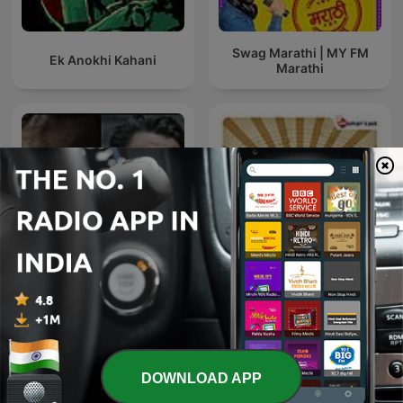
Swag Marathi | MY FM
Ek Anokhi Kahani
Marathi
Dhurandhar-Ghaayal hu
Crazy For Kishore
isliye ghatak hu
DOWNLOAD APP