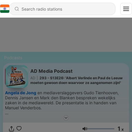
Podcasts
AD Media Podcast
AD
|
293 - S13E26: 'Albert Verlinde en Paul de Leeuw
moeten gewoon doen waarvoor ze aangenomen zijn!'
Angela de Jong
en mediaverslaggevers Gudo Tienhooven,
Dennis Jansen en Mark den Blanken bespreken wekelijks
zaken in de mediawereld. De presentatie is in handen van
Manuel Venderbos.
Meer medianieuws? Ga naar AD.nl/show
1
x
Volume