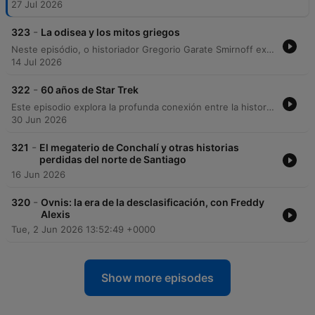
27 Jul 2026
-
323
La odisea y los mitos griegos
Neste episódio, o historiador Gregorio Garate Smirnoff explora a profundidade da Odisseia de Homero e sua importância cultural, abordando desde a tradição oral até as novas adaptações cinematográficas de Christopher Nolan. A conversa mergulha na natureza dos mitos, analisando temas como a jornada do herói, o simbolismo de figuras como Penélope e a distinção entre a força de Aquiles e a astúcia de Odisseu. A discussão também percorre as bases históricas da Guerra de Troia e a Idade do Bronze, debatendo polêmicas de representação moderna e a influência da mitologia grega na cultura pop contemporânea. O episódio encerra traçando paralelos entre os arquétipos clássicos e figuras históricas, conectando o saber antigo às narrativas que moldam a civilização ocidental.
14 Jul 2026
-
322
60 años de Star Trek
Este episodio explora la profunda conexión entre la historia tecnológica de Estados Unidos y la franquicia Star Trek, analizando cómo elementos como el replicador y la tecnología warp plantean una utopía sin escasez. Se examina el impacto cultural de la serie, desde su reflejo de la geopolítica de la Guerra Fría hasta su capacidad para inspirar vocaciones científicas. A través de un recorrido por personajes icónicos como Kirk, Picard y Spock, los locutores reflexionan sobre la carga emocional de la saga y su vigencia actual. El análisis concluye con una guía para nuevos fans y una reflexión sobre cómo la ciencia ficción logra crear vínculos emocionales duraderos mediante la mezcla de realidad y ficción.
30 Jun 2026
-
321
El megaterio de Conchalí y otras historias
perdidas del norte de Santiago
16 Jun 2026
-
320
Ovnis: la era de la desclasificación, con Freddy
Alexis
Tue, 2 Jun 2026 13:52:49 +0000
Show more episodes