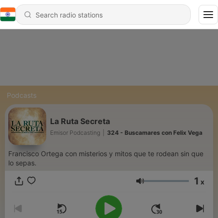
Podcasts
La Ruta Secreta
Emisor Podcasting
|
324 - Buscamares con Felix Vega
Francisco Ortega con misterios y mitos que te rodean sin que
lo sepas.
1
x
Volume