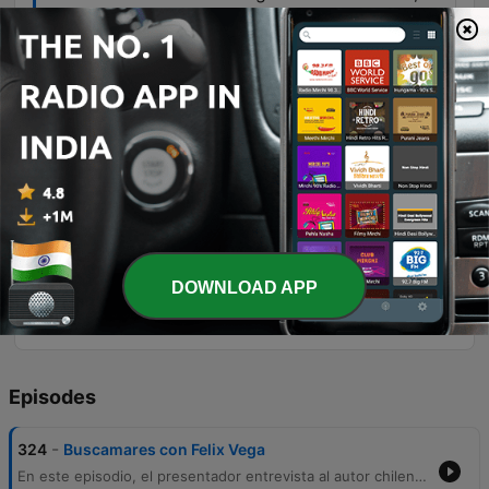
por lo menos.
00:35:10 · El autor identifica a estas figuras
como referentes educativos visuales
fundamentales para su generación.
como mi papá tenía esa capacidad
camaleónica de poder dibujar como Temo
Lobo o como Eduardo Armstrong o
como...
01:00:32 · Se describe la impresionante habilidad
del dibujante para imitar diversos estilos
DOWNLOAD APP
artísticos según la necesidad editorial.
Episodes
-
324
Buscamares con Felix Vega
En este episodio, el presentador entrevista al autor chileno Félix Vega sobre su nueva novela en prosa, 'El mar viene a buscarnos'. La conversación explora la conexión temática entre su obra y la fauna marina, específicamente las ballenas jorobadas, y cómo su experiencia previa en la narrativa gráfica influyó en la estructura visual de su escritura. El diálogo profundiza en las fuentes de inspiración de Vega, que incluyen recuerdos de infancia, pesadillas marinas y referentes culturales. Además, se repasa el legado de la revista Mampato, la efervescencia cultural en Chile y la trayectoria artística del padre del entrevistado, analizando la evolución del estilo artístico y la identidad editorial en la región.