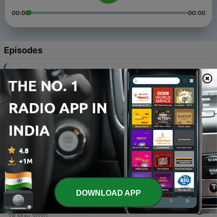
00:00
00:00
Episodes
-
6
Pesan Staf Perlindungan Anak Ibu. Nur Rahayu
04 Dec 2020
-
5
Ngobrol Bareng dr. Sonny Adi W.,M.Kes - Adaptasi
Kebiasaan Baru
26 Aug 2020
-
3
Ngobrol bareng mas Han - Semapan.Coffee
15 Jun 2020
-
2
Sharing usaha oleh rachel
14 Jun 2020
DOWNLOAD APP
-
1
PPA Menyapa...
28 May 2020