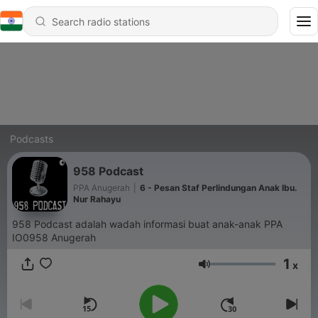
Podcasts
958 Podcast
PPA Anugerah
|
6 - Pesan Staf Perlindungan Anak Ibu.
Nur Rahayu
958 Podcast adalah wadah informasi buat anak-anak PPA
IO0958 Anugerah
1
x
Volume