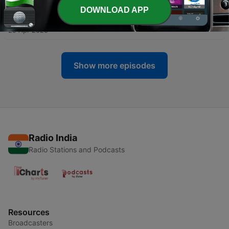
DOWNLOAD APP
-
15
Embrouille à la villa ! - faut-il se réconcilier ?
29 Apr 2025
Show more episodes
Radio India
Radio Stations and Podcasts
Resources
Broadcasters