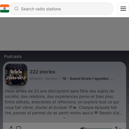
Podcasts
222 stories
Mélanie ; Maxeen
|
19 - Quand Bruno t'appelles ...
Deux amies de 23 ans décryptent sans filtre des sujets de
société, des relations, des expériences perso et bien plus.
Entre débats, anecdotes et réflexions, on explore tout ce qui
nous fait vibrer, douter et évoluer 💭🔥. Chaque épisode fait
rire, penser et permet de se sentir moins seul.e 💙 Besoin d’aide
? Des professionnels sont là pour toi : 3114 – Prévention du
suicide (24h/24, gratuit), Fil Santé Jeunes : 0 800 235 236
1