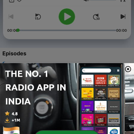
x
(anonyme et gratuit), SOS Amitié : 09 72 39 40 50 (écoute
Volume
bienveillante). Tu n’es pas seul.e. Prends soin de toi 💙✨
00:00
00:00
Episodes
-
19
Quand Bruno t'appelles ...
21 May 2025
-
18
Quand l’expat tourne mal : Alerte à Mexico 🌒🇲🇽
15 May 2025
-
17
Écoute ça sans décrocher 🫵🏽
11 May 2025
-
16
Amour & Possession – Débat
03 May 2025