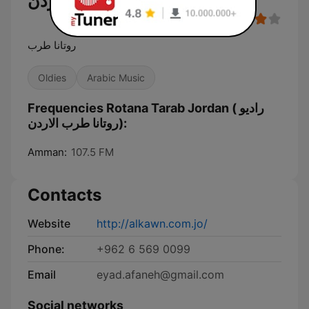
روتانا طرب الاردن)
روتانا طرب
Oldies
Arabic Music
Frequencies Rotana Tarab Jordan ( راديو
روتانا طرب الاردن):
Amman:
107.5 FM
Contacts
Website
http://alkawn.com.jo/
Phone:
+962 6 569 0099
Email
eyad.afaneh@gmail.com
Social networks