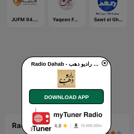
Sawt el Ghad (صوت الغد)
Yaqeen FM 103.7 (يقين)
JUFM 94.9 (إذاعة الجامعة الأردنية)
Radio Dahab - راديو دهب online
DOWNLOAD APP
Radio Dahab - راديو دهب