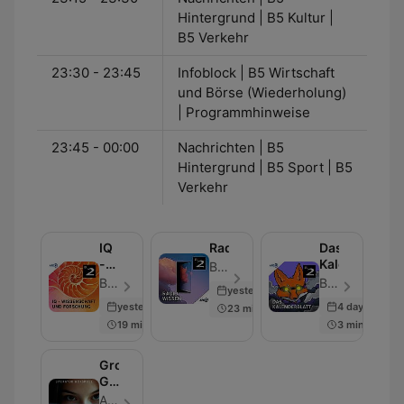
Hintergrund | B5 Kultur |
B5 Verkehr
23:30 - 23:45
Infoblock | B5 Wirtschaft
und Börse (Wiederholung)
| Programmhinweise
23:45 - 00:00
Nachrichten | B5
Hintergrund | B5 Sport | B5
Verkehr
IQ
Radiowissen
Das
-
Kalenderblatt
Bayerischer Rundfunk - Episode 2219
Wissenschaft
Bayerischer Rundfunk - Episode 987
Bayerischer Rundfunk - Episode 4318
yesterday
und
yesterday
4 days ago
23 min
Forschung
19 min
3 min
Große
Geschichten
-
ARD - Episode 466