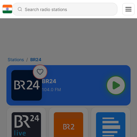
Stations
BR24
BR24
104.0 FM