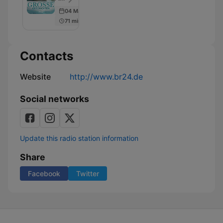
ARD
04 May 2026
Literatur-
71 min
Hörspiele
Contacts
Website
http://www.br24.de
Social networks
Update this radio station information
Share
Facebook
Twitter