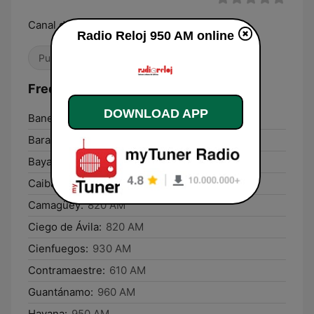
Canal de Información Continua
Radio Reloj 950 AM online
Public
News
Talk
Frequencies Radio Reloj 950 AM:
DOWNLOAD APP
Banes:
980 AM
Baracoa:
870 AM
Bayamo:
870 AM
Caibarién:
570 AM
Camagüey:
820 AM
Ciego de Ávila:
820 AM
Cienfuegos:
930 AM
Contramaestre:
610 AM
Guantánamo:
960 AM
Havana:
950 AM