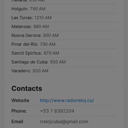
Holguín:
790 AM
Las Tunas:
1210 AM
Matanzas:
860 AM
Nueva Gerona:
850 AM
Pinar del Río:
790 AM
Sancti Spíritus:
870 AM
Santiago de Cuba:
930 AM
Varadero:
930 AM
Contacts
Website
http://www.radioreloj.cu/
Phone:
+53 7 8392204
Email
rrelojcuba@gmail.com