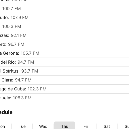
:
100.7 FM
ito:
107.9 FM
:
100.3 FM
nzas:
92.1 FM
ro:
96.7 FM
a Gerona:
105.7 FM
 del Río:
94.7 FM
i Spíritus:
93.7 FM
 Clara:
94.7 FM
ago de Cuba:
102.3 FM
uela:
106.3 FM
edule
on
Tue
Wed
Thu
Fri
Sat
S