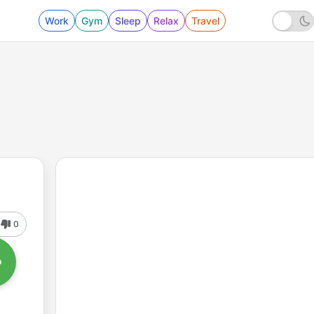
Work
Gym
Sleep
Relax
Travel
0