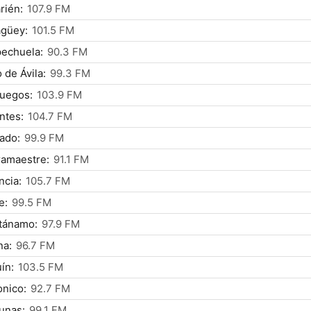
rién:
107.9 FM
güey:
101.5 FM
echuela:
90.3 FM
 de Ávila:
99.3 FM
fuegos:
103.9 FM
ntes:
104.7 FM
ado:
99.9 FM
ramaestre:
91.1 FM
ncia:
105.7 FM
e:
99.5 FM
tánamo:
97.9 FM
na:
96.7 FM
ín:
103.5 FM
onico:
92.7 FM
unas:
99.1 FM