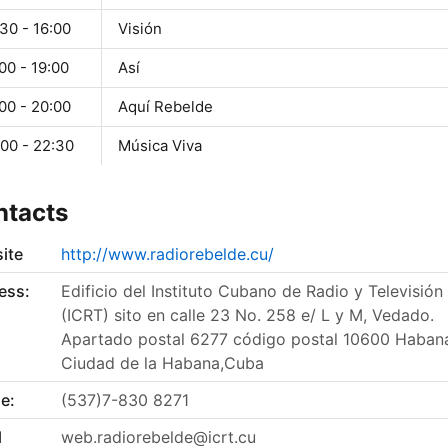
30 - 16:00
Visión
00 - 19:00
Así
00 - 20:00
Aquí Rebelde
:00 - 22:30
Música Viva
ntacts
ite
http://www.radiorebelde.cu/
ess:
Edificio del Instituto Cubano de Radio y Televisión
(ICRT) sito en calle 23 No. 258 e/ L y M, Vedado.
Apartado postal 6277 código postal 10600 Habana
Ciudad de la Habana,Cuba
e:
(537)7-830 8271
l
web.radiorebelde@icrt.cu