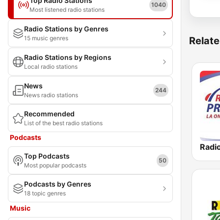
Top Radio Stations
1040
Most listened radio stations
Radio Stations by Genres
15 music genres
Relate
Radio Stations by Regions
Local radio stations
News
244
News radio stations
Recommended
List of the best radio stations
Podcasts
Top Podcasts
50
Most popular podcasts
Podcasts by Genres
18 topic genres
Music