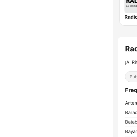
Ra
¡Al R
Pub
Freq
Artem
Barac
Batab
Baya