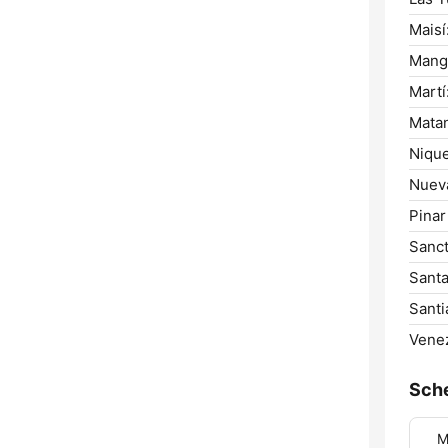
Maisí
Mangu
Martí
Mata
Nique
Nuev
Pinar
Sanct
Santa
Santi
Venez
Sch
M