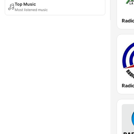
Top Music
Most listened music
Radi