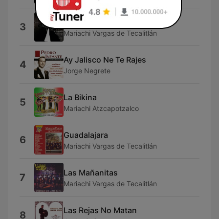
Las Alazanas
3
Mariachi Vargas de Tecalitlán
Ay Jalisco Ne Te Rajes
4
Jorge Negrete
La Bikina
5
Mariachi Atzcapotzalco
Guadalajara
6
Mariachi Vargas de Tecalitlán
Las Mañanitas
7
Mariachi Vargas de Tecalitlán
Las Rejas No Matan
8