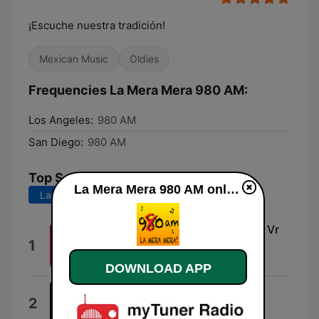
¡Escuche nuestra tradición!
Mexican Music
Oldies
Frequencies La Mera Mera 980 AM:
Los Angeles:
980 AM
San Diego:
980 AM
Top Songs
La Mera Mera 980 AM online
Last 7 days
Last 30 days
Interlude (About This Concert's Vr
1
and 8k Experience) [Live]
Al Walser
DOWNLOAD APP
Pelea De Gallos
2
Gallos