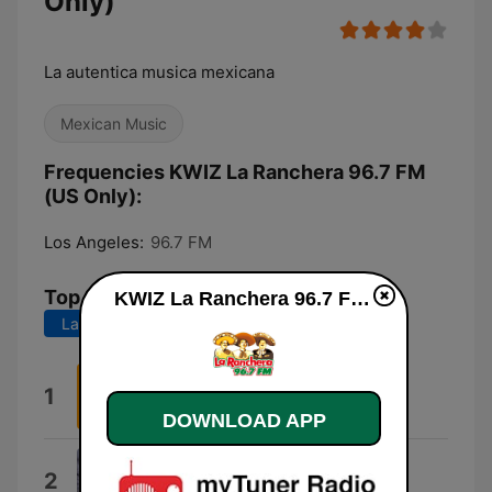
Only)
La autentica musica mexicana
Mexican Music
Frequencies KWIZ La Ranchera 96.7 FM
(US Only):
Los Angeles:
96.7 FM
Top Songs
KWIZ La Ranchera 96.7 FM (US Only) online
Last 7 days
Last 30 days
José Alfredo Jimenez
1
Jose Alfredo Jimenez
DOWNLOAD APP
Tragos Amargos
2