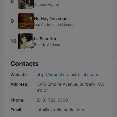
8
Antonio Aguilar
No Hay Novedad
9
Los Cadetes de Linares
La Basurita
10
Beatriz Adriana
Contacts
Website
http://laranchera.estrellatv.com
Address:
1845 Empire Avenue, Burbank, CA
91504
Phone:
(818) 729-5300
Email
info@estrellamedia.com