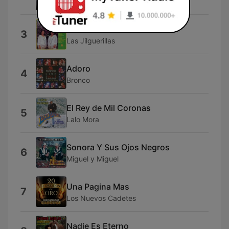
Ramón Ayala
El Bato Gacho
3
Las Jilguerillas
Adoro
4
Bronco
El Rey de Mil Coronas
5
Lalo Mora
Sonora Y Sus Ojos Negros
6
Miguel y Miguel
Una Pagina Mas
7
Los Nuevos Cadetes
Nadie Es Eterno