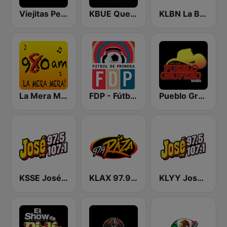
Viejitas Pero Bonitas Radio
KBUE Que Buena 105.5 / 94.3 FM (US Only)
KLBN La Buena 101.9 FM
La Mera Mera 980 AM
FDP - Fútbol de Primera
Pueblo Grupero Radio
KSSE José 97.5 y 107.1
KLAX 97.9 La Raza FM
KLYY José 97.5 y 107.1