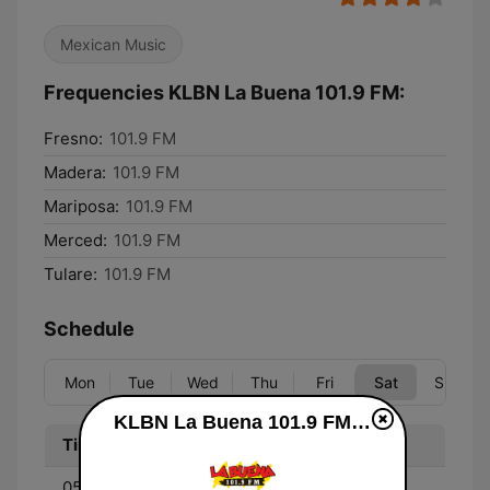
Mexican Music
Frequencies KLBN La Buena 101.9 FM:
Fresno:
101.9 FM
Madera:
101.9 FM
Mariposa:
101.9 FM
Merced:
101.9 FM
Tulare:
101.9 FM
Schedule
Mon
Tue
Wed
Thu
Fri
Sat
Sun
KLBN La Buena 101.9 FM online
Time
Program
05:00 - 10:00
Don Cheto Al Aire - Don