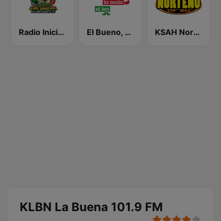
Radio Iniciador
El Bueno, La Mala y El Feo
KSAH Norteño 720 y 104.1
KLBN La Buena 101.9 FM