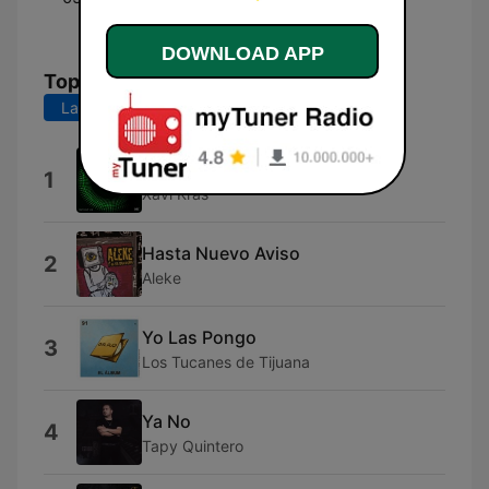
Cheto
DOWNLOAD APP
Top Songs
Last 7 days
Last 30 days
Dosis
1
Xavi Kras
Hasta Nuevo Aviso
2
Aleke
Yo Las Pongo
3
Los Tucanes de Tijuana
Ya No
4
Tapy Quintero