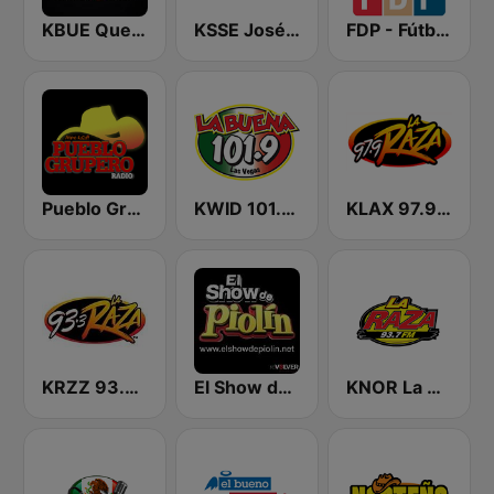
KBUE Que Buena 105.5 / 94.3 FM (US Only)
KSSE José 97.5 y 107.1
FDP - Fútbol de Primera
Pueblo Grupero Radio
KWID 101.9 La Buena
KLAX 97.9 La Raza FM
KRZZ 93.3 La Raza FM
El Show de Piolín
KNOR La Raza 93.7 (US Only)