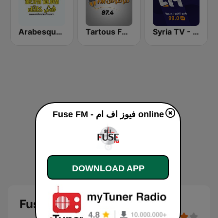
Syria TV - راديو تلفزيون سوريا
Tartous FM طرطوس اف ام
Arabesque FM - أرابيسك اف ام
Fuse FM - فيوز اف ام online
DOWNLOAD APP
Fuse FM - فيوز اف ام