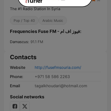
The #1 Radio Station In Syria
Pop / Top 40
Arabic Music
Frequencies Fuse FM - فيوز اف ام:
Damascus:
91.1 FM
Contacts
Website
http://fusefmsouria.com/
Phone:
+971 58 586 2263
Email
tagalkhoudari@hotmail.com
Social networks