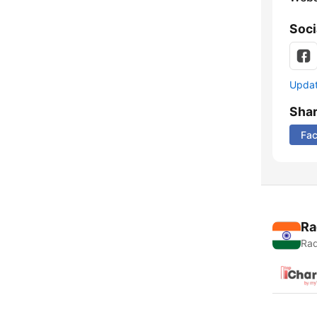
Soci
Update
Sha
Fa
Ra
Rad