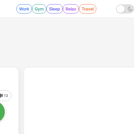
Work
Gym
Sleep
Relax
Travel
13