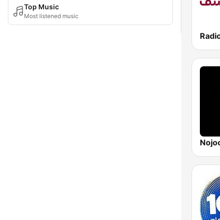
Top Music
Most listened music