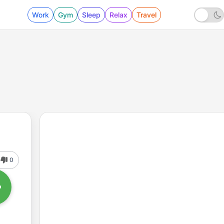
Work
Gym
Sleep
Relax
Travel
0