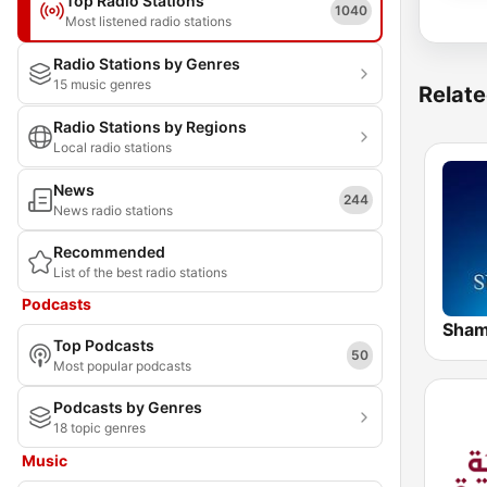
Top Radio Stations
1040
Most listened radio stations
Radio Stations by Genres
15 music genres
Relate
Radio Stations by Regions
Local radio stations
News
244
News radio stations
Recommended
List of the best radio stations
Podcasts
Top Podcasts
50
Most popular podcasts
Podcasts by Genres
18 topic genres
Music