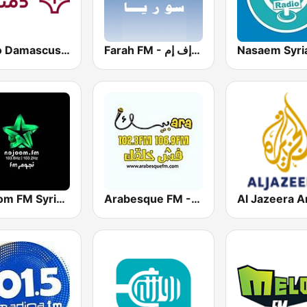
Farah FM - فرح إف إم
Radio Damascus - راديو دمشق
Arabesque FM - أرابيسك اف ام
Nojoom FM Syria نجوم اف ام سوريا