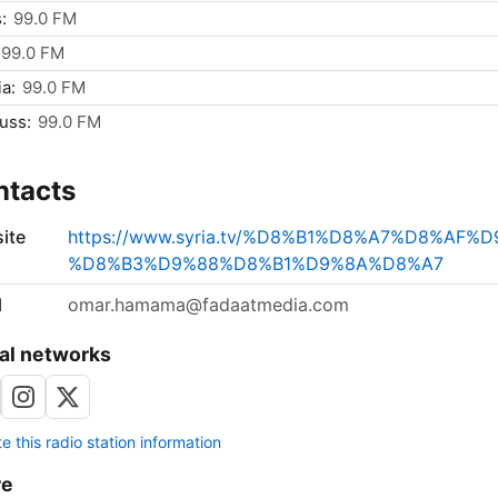
:
99.0 FM
99.0 FM
ia:
99.0 FM
uss:
99.0 FM
ntacts
ite
https://www.syria.tv/%D8%B1%D8%A7%D8%AF%
%D8%B3%D9%88%D8%B1%D9%8A%D8%A7
l
omar.hamama@fadaatmedia.com
al networks
 this radio station information
re