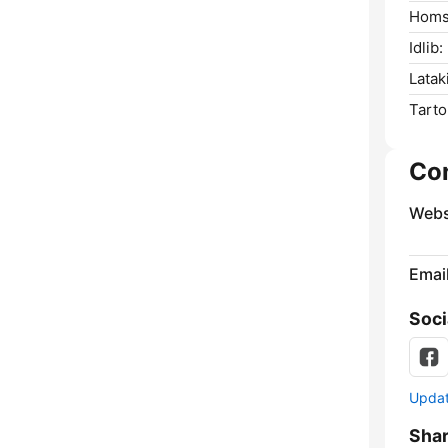
Homs
Idlib:
Latak
Tarto
Co
Webs
Emai
Soci
Update
Sha