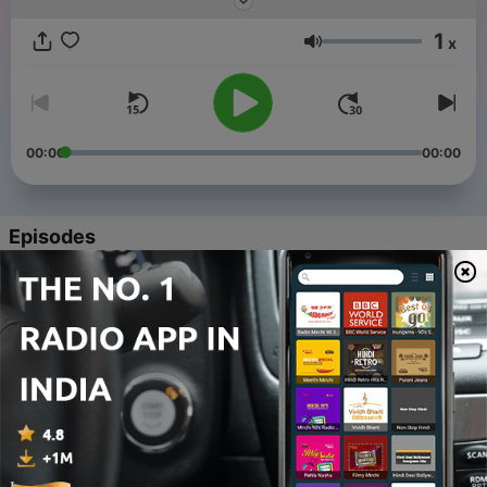
我是微微，喜欢本专辑的小伙伴，可以点击播放页面的
订阅
按钮或
1
关注中国健身音乐台，订阅关注
成功后，你将收听到最新录制的高
x
Volume
品质音频。
感谢关注和订阅
00:00
00:00
Episodes
-
653
中国健身音乐台-瑜伽音乐-微微
14 Sep 2017
-
652
中国健身音乐台-瑜伽音乐-微微
14 Sep 2017
-
651
中国健身音乐台-瑜伽音乐-微微
14 Sep 2017