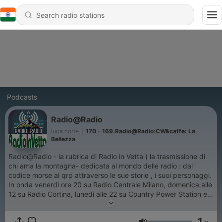
Podcasts
Radio@Radio
luca corte
|
170 - 169.Radio@Radio:CW&caffe: La
Bellezza
Radio@Radio - la rubrica di Radio in Vetta ( la trasmissione di
chi ama la montagna- dedicata al mondo delle radio : dal
codice morse al qrp attraverso le sue storie , i suoi personaggi.
In onda venerdì ore 20 su Radio Centrale Milano, domenica alle
12 su Radio Cortina, lunedì alle 22 su Country Power Station e
martedì ore 22 su Radio Station One
1