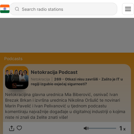
Podcasts
Netokracija Podcast
Netokracija
|
269 - Otkazi nisu završili - Zašto je IT u
regiji izgubio osjećaj sigurnosti?
Netokracijina glavna urednica Mia Biberović, osnivač Ivan
Brezak Brkan i izvršna urednica Nikolina Oršulić te novinari
Marin Pavelić i Ivan Pelivanović u tjednom podcastu
komentiraju najvažnije događaje u digitalnoj industriji o kojima
niste ni znali da želite znati više!
1
x
Volume