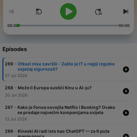
00:00
00:00
Episodes
-
269
Otkazi nisu završili - Zašto je IT u regiji izgubio
osjećaj sigurnosti?
27 Jul 2026
-
268
Može li Europa sustići Kinu u AI-ju?
20 Jul 2026
-
267
Kako je Fonoa osvojila Netflix i Booking? Ovako
se prodaje najvećim kompanijama svijeta
13 Jul 2026
-
266
Kineski AI radi isto kao ChatGPT — za 6 puta
manje novca