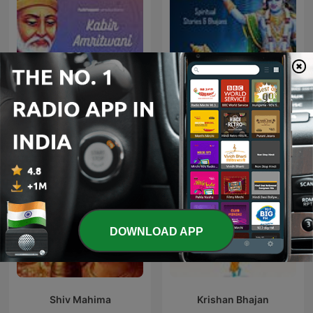
Kabir Amritwani
Geeta Saar - Hindi
DOWNLOAD APP
Shiv Mahima
Krishan Bhajan