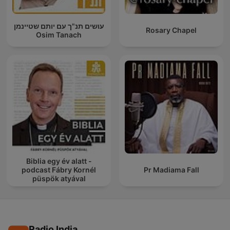
עושים תנ"ך עם יותם שטיינמן
Rosary Chapel
Osim Tanach
Biblia egy év alatt -
podcast Fábry Kornél
Pr Madiama Fall
püspök atyával
Radio India