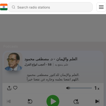
Podcasts
العلم والإيمان - د. مصطفى محمود
58 - أعجب انواع الغزل
|
علم ينتفع يه
العلم والإيمان للدكتور مصطفى محمود.
اللهم انفعنا بعلمه وجازه عن نفعنا خيراً.
1
x
Volume