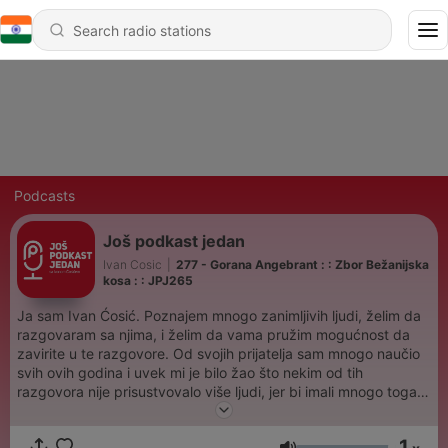
Podcasts
Još podkast jedan
Ivan Cosic
|
277 - Gorana Angebrant : : Zbor Bežanijska
kosa : : JPJ265
Ja sam Ivan Ćosić. Poznajem mnogo zanimljivih ljudi, želim da
razgovaram sa njima, i želim da vama pružim mogućnost da
zavirite u te razgovore. Od svojih prijatelja sam mnogo naučio
svih ovih godina i uvek mi je bilo žao što nekim od tih
razgovora nije prisustvovalo više ljudi, jer bi imali mnogo toga
da čuju. To želim da ispravim ovim podkastom. Već dvadeset
godina se bavim dizajnom, marketingom i raznim drugim
1