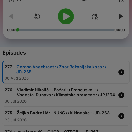
x
stvarima. Od 2013. godine organizovao sam konferenciju
Volume
wwvrsac pod sloganom Živi lokalno radi globalno, gde sam
pomogao da se ispriča preko 60 uspešnih priča.
00:00
00:00
Episodes
-
277
Gorana Angebrant : : Zbor Bežanijska kosa : :
JPJ265
06 Aug 2026
-
276
Vladimir Nikolić : : Požari u Francuskoj : :
Vodostaj Dunava : : Klimatske promene : : JPJ264
30 Jul 2026
-
275
Željko Bodrožić : : NUNS : : Kikindske : : JPJ263
23 Jul 2026
-
274
Ivan Marović : : CNCR : : OTPOR : : JPJ262