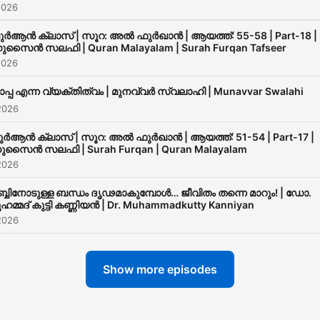
2026
ുര്‍ആന്‍ ക്ലാസ് | സൂറ: അൽ ഫുർഖാൻ | ആയത്ത്: 55-58 | Part-18 |
ുസൈൻ സലഫി | Quran Malayalam | Surah Furqan Tafseer
2026
ാപ്പ എന്ന വ്യക്തിത്വം | മുനവ്വർ സ്വലാഹി | Munavvar Swalahi
2026
ുര്‍ആന്‍ ക്ലാസ് | സൂറ: അൽ ഫുർഖാൻ | ആയത്ത്: 51-54 | Part-17 |
ുസൈൻ സലഫി | Surah Furqan | Quran Malayalam
2026
ബ്ബിനോടുള്ള ബന്ധം ദൃഢമാകുമ്പോൾ… ജീവിതം തന്നെ മാറും! | ഡോ.
ുഹമ്മദ് കുട്ടി കണ്ണിയൻ | Dr. Muhammadkutty Kanniyan
2026
Show more episodes