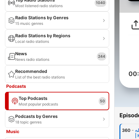
1040
Most listened radio stations
Radio Stations by Genres
15 music genres
Radio Stations by Regions
Local radio stations
News
244
News radio stations
Recommended
00
List of the best radio stations
Podcasts
Top Podcasts
50
Most popular podcasts
Episod
Podcasts by Genres
18 topic genres
-
360
പ
Music
|