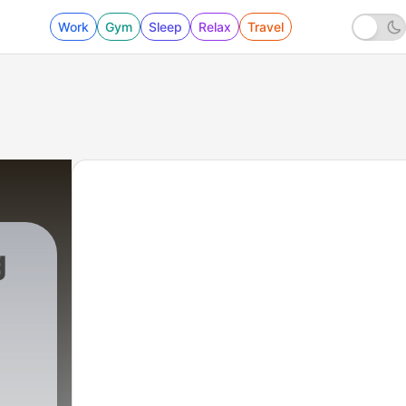
Work
Gym
Sleep
Relax
Travel
g