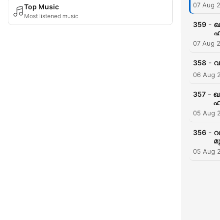
07 Aug 
Top Music
Most listened music
-
359
ഖ
ഹ
07 Aug 
-
358
വ
06 Aug 
-
357
ഖ
ഹ
05 Aug 
-
356
റ
മ
05 Aug 