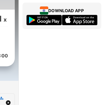
DOWNLOAD APP
1
x
:00
ീം