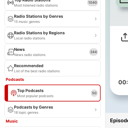
1040
Most listened radio stations
Radio Stations by Genres
15 music genres
Radio Stations by Regions
Local radio stations
News
244
News radio stations
Recommended
List of the best radio stations
Podcasts
00
Top Podcasts
50
Most popular podcasts
Podcasts by Genres
18 topic genres
Episod
Music