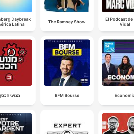
berg Daybreak
El Podcast de
The Ramsey Show
érica Latina
Vidal
מנועי הכסף
BFM Bourse
Economí