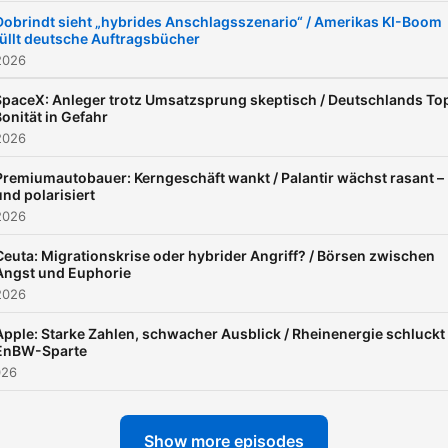
diesem Kanal eine Bonus-
Dobrindt sieht „hybrides Anschlagsszenario“ / Amerikas KI-Boom
füllt deutsche Auftragsbücher
Folge: "Morning Briefing
2026
Insight". Reflektieren Sie
gemeinsam mit der
SpaceX: Anleger trotz Umsatzsprung skeptisch / Deutschlands To
onität in Gefahr
Handelsblatt-Chefredaktio
2026
und den Morning-Briefing-
Premiumautobauer: Kerngeschäft wankt / Palantir wächst rasant –
Autoren die Woche. Waru
und polarisiert
haben wir so berichtet? U
2026
welche Geschichte hat es
Ceuta: Migrationskrise oder hybrider Angriff? / Börsen zwischen
vielleicht nicht ins Handels
Angst und Euphorie
2026
geschafft? Abwechselnde
Redaktionsmitglieder gebe
Apple: Starke Zahlen, schwacher Ausblick / Rheinenergie schluckt
EnBW-Sparte
Ihnen außerdem spannend
026
Einblicke in die Debatten d
größten Wirtschaftsredakt
Show more episodes