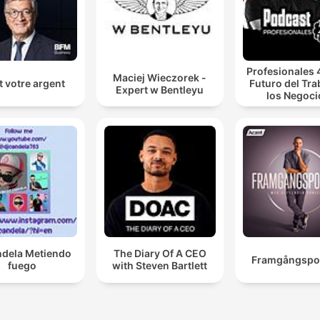
Profesionales 4
Maciej Wieczorek -
t votre argent
Futuro del Tra
Expert w Bentleyu
los Negoci
ndela Metiendo
The Diary Of A CEO
Framgångspo
fuego
with Steven Bartlett