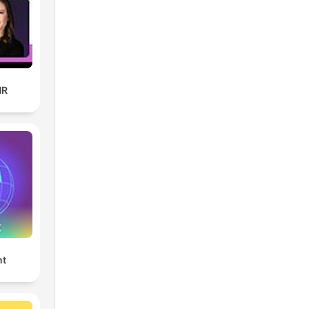
oren
HR
:
dcast-
dcast-
nt