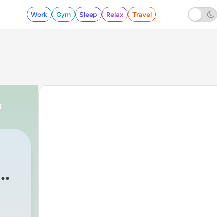
Work
Gym
Sleep
Relax
Travel
d
g -
delsblatt