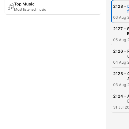
Top Music
-
2128
Most listened music
06 Aug 
-
2127
B
05 Aug 
-
2126
04 Aug 
-
2125
03 Aug 
-
2124
31 Jul 2