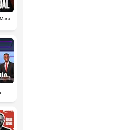
 Marc
a