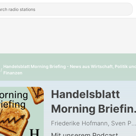
Handelsblatt Morning Briefing - News aus Wirtschaft, Politik un
Finanzen
Handelsblatt
Morning Briefin
News aus
Friederike Hofmann, Sven Prange und die Handelsblatt Redaktion, Han
Mit unserem Podcast