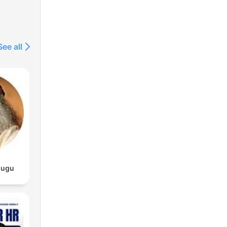
cast
See all
ie
ei
ßen
gen
.com/service-
lugu
,
ben,