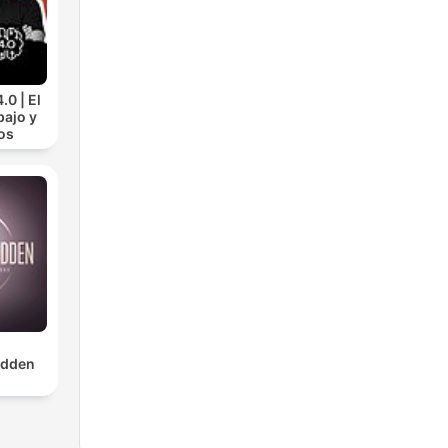
.0 | El
bajo y
os
dden