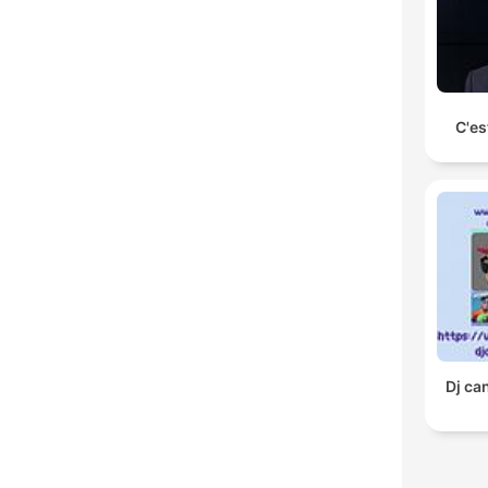
C'es
Dj ca