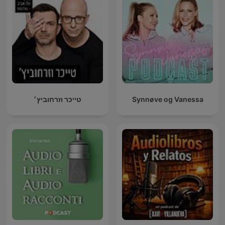
טייכר וזרחוביץ׳
Synnøve og Vanessa