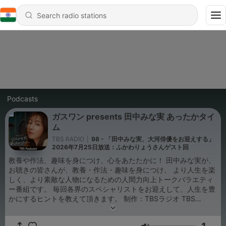
Podcasts
ガスワン presents 田中みな実 あったかタイ
ム
TBS RADIO
|
98 - 「田中みな実、大河俳優をお迎えする」
2026年7月25日放送：ふかわりょうさんゲスト回
教養や作法、趣味を身につけ、心をあたたかに！ 田中みな実が、
お聴きの皆さんが、教養・作法・趣味を身につけ、 より人生を楽
しく、より素敵な人物になるための人間力向上トークバラエティ
ー番組です。 毎回各界のスペシャリストをお迎えして、人生を豊
かにするヒントを教えて頂きます。 制作：TBSラジオ TBS
Podcast：https://www.tbsradio.jp/podcast/