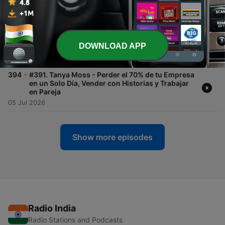
19 Jul 2026
-
395
#392. Mau Otero - Ir Contra Corriente, Cómo
Aprender Cualquier Cosa , Bucket Lists y Vivir
Siempre en Sábado
DOWNLOAD APP
12 Jul 2026
-
394
#391. Tanya Moss - Perder el 70% de tu Empresa
en un Solo Día, Vender con Historias y Trabajar
en Pareja
05 Jul 2026
Show more episodes
Radio India
Radio Stations and Podcasts