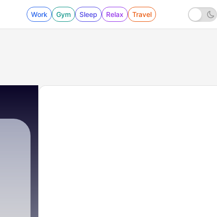
Work
Gym
Sleep
Relax
Travel