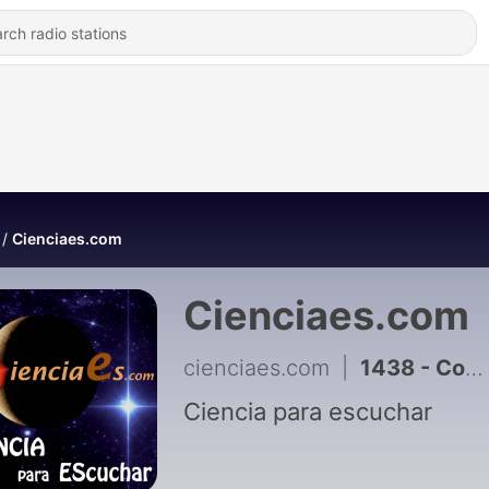
Cienciaes.com
Cienciaes.com
cienciaes.com
|
1438 - Control de mosquitos transmisores del Virus de la Fiebre del Nilo. Hablamos con Rubén Bueno - Hablando con Científicos
Ciencia para escuchar