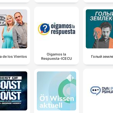
Oigamos la
a de los Vientos
Голый земл
Respuesta-ICECU