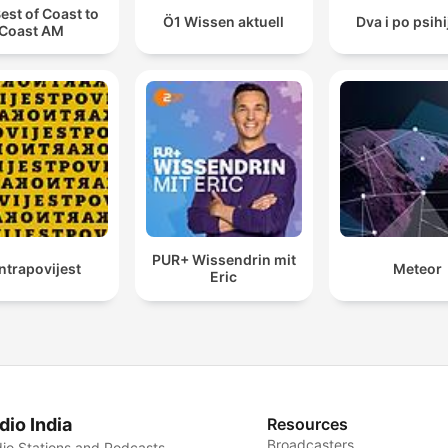
est of Coast to
Ö1 Wissen aktuell
Dva i po psihi
Coast AM
PUR+ Wissendrin mit
ntrapovijest
Meteor
Eric
dio India
Resources
Broadcasters
io Stations and Podcasts