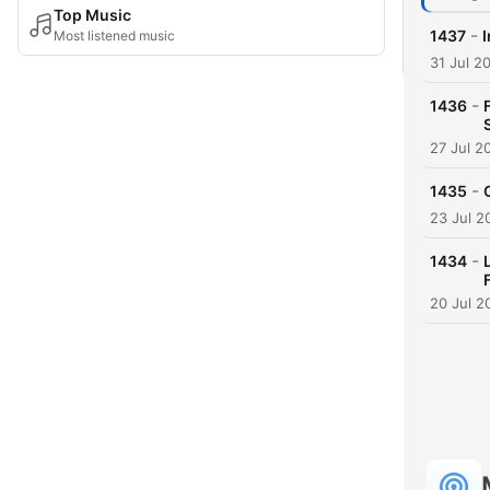
Top Music
-
1437
I
Most listened music
31 Jul 2
-
1436
27 Jul 2
-
1435
23 Jul 2
-
1434
20 Jul 2