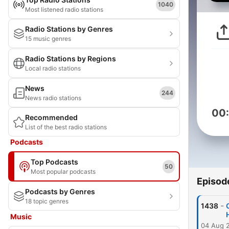
1040
Most listened radio stations
Radio Stations by Genres
15 music genres
Radio Stations by Regions
Local radio stations
News
244
News radio stations
00
Recommended
List of the best radio stations
Podcasts
Top Podcasts
50
Most popular podcasts
Episod
Podcasts by Genres
18 topic genres
-
1438
Music
04 Aug 