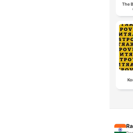
The B
Ko
Ra
Rad