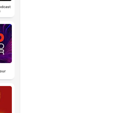
odcast
)
our