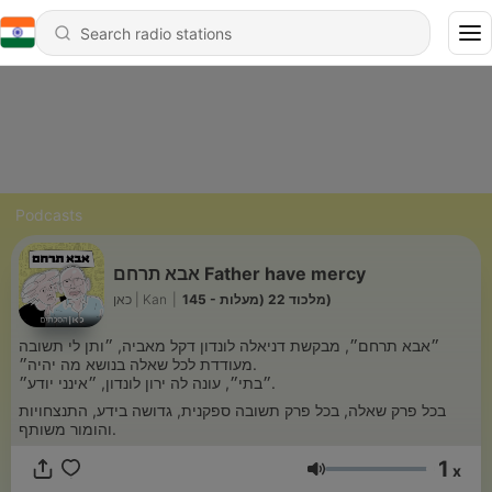
Podcasts
אבא תרחם Father have mercy
כאן | Kan
|
145 - מלכוד 22 (מעלות)
״אבא תרחם״, מבקשת דניאלה לונדון דקל מאביה, ״ותן לי תשובה
מעודדת לכל שאלה בנושא מה יהיה״.
״בתי״, עונה לה ירון לונדון, ״אינני יודע״.
בכל פרק שאלה, בכל פרק תשובה ספקנית, גדושה בידע, התנצחויות
והומור משותף.
1
x
Volume