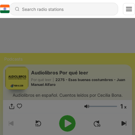
Podcasts
Audiolibros Por qué leer
Por qué leer
|
2275 - Esas buenas costumbres - Juan
Manuel Alfaro
Audiolibros en español. Cuentos leídos por Cecilia Bona.
1
x
Volume