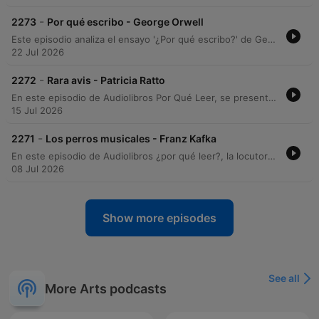
-
2273
Por qué escribo - George Orwell
Este episodio analiza el ensayo '¿Por qué escribo?' de George Orwell, explorando su contexto editorial desde 1946 y sus memorias sobre la formación de su vocación literaria. A través de un recorrido por los cuatro motivos que impulsan la escritura, se examina la intersección entre el compromiso político del autor y su búsqueda de la excelencia estética. El análisis profundiza en cómo Orwell intenta transformar la escritura política en un arte, abordando la inevitabilidad del sesgo ideológico y la importancia de la claridad en la prosa. El episodio concluye con detalles sobre la edición del texto y los créditos de producción.
22 Jul 2026
-
2272
Rara avis - Patricia Ratto
En este episodio de Audiolibros Por Qué Leer, se presenta la lectura del cuento Rara Abis, de la autora Patricia Rato, perteneciente a la antología Faunas. La narrativa explora el encuentro fortuito de un hombre con un ser herido que cae del cielo, desencadenando una transformación en su vida y una conexión profunda con lo inesperado. La locución acompaña la lectura con reflexiones sobre la técnica narrativa de Rato y comparte detalles sobre la inspiración real detrás de la obra, basada en una anécdot de la autora. El episodio ofrece una experiencia inmersiva que transita entre lo cotidiano y lo fantástico.
15 Jul 2026
-
2271
Los perros musicales - Franz Kafka
En este episodio de Audiolibros ¿por qué leer?, la locutora Ceci Bona presenta una lectura de Los perros musicales, un fragmento de la obra inconclusa Investigaciones de un perro de Franz Kafka. El relato, recuperado de la revista argentina Disco de 1945, ofrece una perspectiva narrativa única desde el punto de vista de un perro cachorro que presencia una asombrosa y perturbadora exhibición musical realizada por un grupo de siete canes. La narradora comparte además el proceso de hallazgo del texto a través del Archivo Histórico de Revistas Argentinas, destacando la riqueza de este material inédito y la experiencia sensorial de la lectura. El episodio concluye con una breve reflexión sobre la interpretación del texto y los detalles de producción del podcast.
08 Jul 2026
Show more episodes
See all
More Arts podcasts