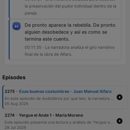
la preservación del pudor individual dentro de la
pareja.
De pronto aparece la rebeldía. De pronto
alguien desobedece y así es como se
termina este cuento.
00:11:35 · La narradora analiza el giro narrativo
final de la obra de Alfaro.
Episodes
-
2275
Esas buenas costumbres - Juan Manuel Alfaro
En este episodio de Audiolibros por qué leer, la narradora Ceci Bona presenta el cuento Esas buenas costumbres del autor entrerriano Juan Manuel Alfaro, perteneciente a su obra La dama con el unicornio. A través de una lectura pausada, se explora la vida de un matrimonio regido por las normas sociales y la importancia de mantener las tradiciones y los deberes hacia los antepasados. La narración profundiza en la tensión entre la estructura moral de un hombre dedicado a las buenas costumbres y la sutil rebeldía de su esposa, Estela. El episodio ofrece una reflexión sobre la memoria, el orden social y la intimidad frente a lo público, destacando la labor de la editorial Oshenden en la difusión de autores de la provincia de Entre Ríos.
05 Aug 2026
-
2274
Yergue el Ande 1 - María Moreno
Este episodio presenta una lectura y análisis de 'Yergue el Ande' de María Moreno, obra que relata un viaje mochilero por los Andes junto a su pareja. A través de memorias autobiográficas, se exploran las tensiones de pareja, la convivencia en campamentos y encuentros significativos en Chile. La narración profundiza en las vivencias de viaje, desde la hospitalidad en parroquias hasta incidentes cotidianos que sirven como metáforas de la relación. El episodio concluye con una reflexión sobre la fascinación por los intelectuales viajeros y una invitación a la comunidad para apoyar el proyecto.
29 Jul 2026