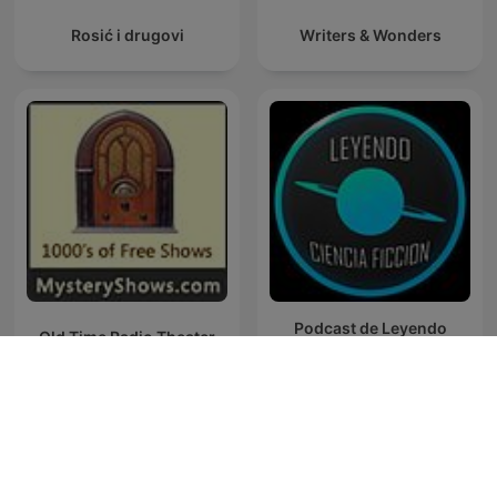
Rosić i drugovi
Writers & Wonders
Podcast de Leyendo
Old Time Radio Theater
Ciencia Ficción