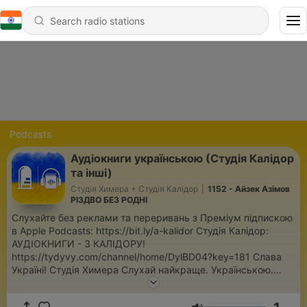
Podcasts
Аудіокниги українською (Студія Калідор
та інші)
Студія Химера + Студія Калідор
|
1152 - Айзек Азімов
РІЗДВО БЕЗ РОДНІ
Слухайте без реклами та переривань з Преміум підпискою
в Apple Podcasts: https://bit.ly/a-kalidor Студія Калідор:
АУДІОКНИГИ - З КАЛІДОРУ!
https://tydyvy.com/channel/home/DylBD04?key=181 Слава
Україні! Студія Химера Слухай найкраще. Українською.
Світові бестселери, класика, фантастика, детективи та
містика українською мовою. Добірні аудіокниги з