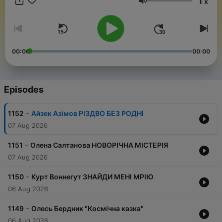
1
x
професійним озвученням від найкращих студій і найкращих
Volume
голосів.
00:00
00:00
Episodes
-
1152
Айзек Азімов РІЗДВО БЕЗ РОДНІ
07 Aug 2026
-
1151
Олена Салтанова НОВОРІЧНА МІСТЕРІЯ
07 Aug 2026
-
1150
Курт Воннегут ЗНАЙДИ МЕНІ МРІЮ
06 Aug 2026
-
1149
Олесь Бердник "Космічна казка"
06 Aug 2026