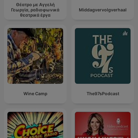
Θέατρο με Αγγελή
Γεωργία, ραδιοφωνικά
Middagvervolgverhaal
θεατρικά έργα
Wine Camp
The97sPodcast