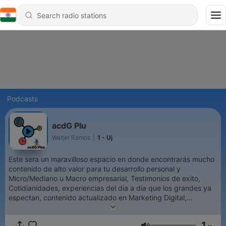
Podcasts
acdG Plu
Walter Ramos
|
1 - Uj
Este sera un maravilloso espacio en donde encontrarás mucho
contenido de alto valor para tu desarrollo personal y
Micro/Mediano u Macro empresarial, Testimonios de exito,
Cotidianidades, experiencias del dia a dia que los grandes ya
espectan, contenido actualizado en Marketing Digital,
Desarrollo web y entrevistas a grandes emprendedores,
Wellcome to acdG Plus!
1