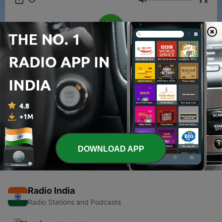
x
Volume
00:00
00:00
Episodes
-
1
Uj
26 Jul 2020
DOWNLOAD APP
Radio India
Radio Stations and Podcasts