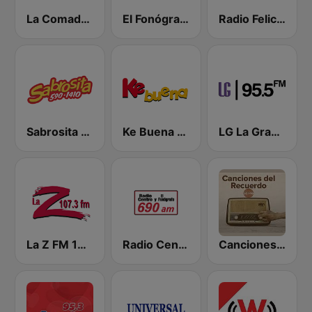
La Comadre 1260 AM
El Fonógrafo HD2
Radio Felicidad 1180 AM
Sabrosita 590 AM
Ke Buena 92.9 FM
LG La Grande
La Z FM 107.3
Radio Centro y El Fonógrafo
Canciones del Recuerdo DJec