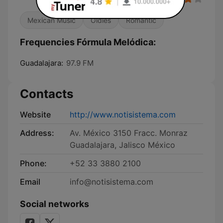
Mexican Music
Oldies
Romantic
Frequencies Fórmula Melódica:
Guadalajara:
97.9 FM
Contacts
Website
http://www.notisistema.com
Address:
Av. México 3150 Fracc. Monraz
Guadalajara, Jalisco México
Phone:
+52 33 3880 2100
Email
info@notisistema.com
Social networks