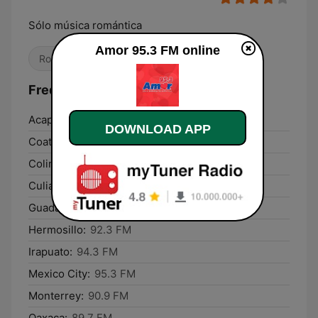
Sólo música romántica
Amor 95.3 FM online
Romantic
Frequencies Amor 95.3 FM:
Acapulco de Juárez:
103.1 FM
DOWNLOAD APP
Coatzacoalcos:
107.5 FM
Colima:
99.7 FM
Culiacán:
96.9 FM
Guadalajara:
93.1 FM
Hermosillo:
92.3 FM
Irapuato:
94.3 FM
Mexico City:
95.3 FM
Monterrey:
90.9 FM
Oaxaca:
89.7 FM