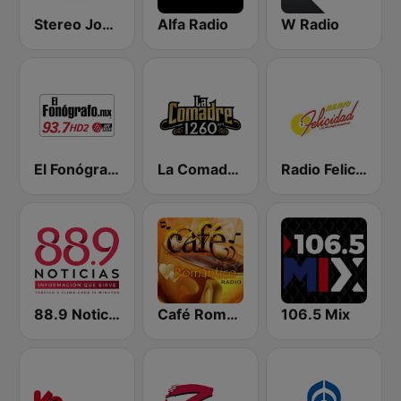
Stereo Joya FM
Alfa Radio
W Radio
El Fonógrafo HD2
La Comadre 1260 AM
Radio Felicidad 1180 AM
88.9 Noticias
Café Romántico Radio
106.5 Mix