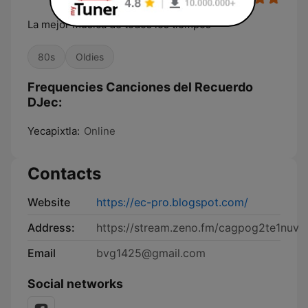
La mejor música de todos los tiempos
80s
Oldies
Frequencies Canciones del Recuerdo
DJec:
Yecapixtla:
Online
Contacts
Website
https://ec-pro.blogspot.com/
Address:
https://stream.zeno.fm/cagpog2te1nuv
Email
bvg1425@gmail.com
Social networks