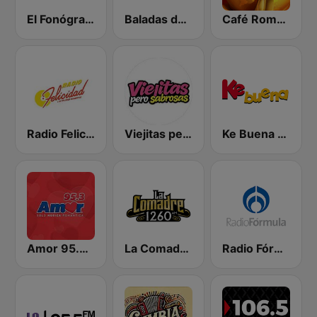
El Fonógrafo HD2
Baladas del Recuerdo
Café Romántico Radio
Radio Felicidad 1180 AM
Viejitas pero Sabrosas Radio
Ke Buena 92.9 FM
Amor 95.3 FM
La Comadre 1260 AM
Radio Fórmula 103.3 FM