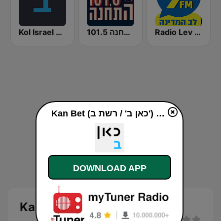
Kol Israel Reshet Bet
התחנה 101.5
Radio Lev HaMedina 91 FM (לב המדינה)
Kan Bet (כאן ב' / רשת ב') online
DOWNLOAD APP
Kan Bet (כאן ב' / רשת ב')