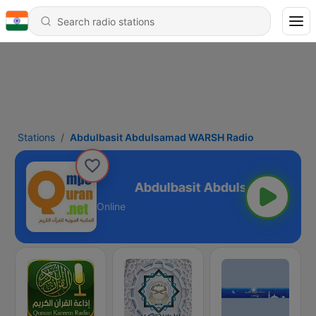
Stations
Abdulbasit Abdulsamad WARSH Radio
ad WARSH Radio
Online