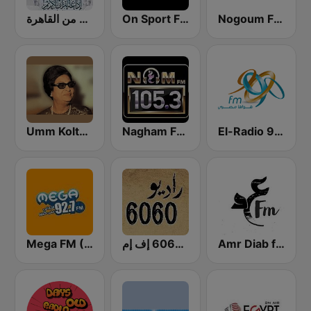
إذاعة القرآن الكريم من القاهرة
On Sport FM
Nogoum FM 100.6 (نجوم فم)
El-Radio‎ 9090 (الراديو٩٠٩٠)
Nagham FM 105.3 (نغم إف إم)
Umm Kolthoum راديو أم كلثوم
Amr Diab fm عمرو دياب
راديو 6060 إف إم
Mega FM (ميجا إف إم)