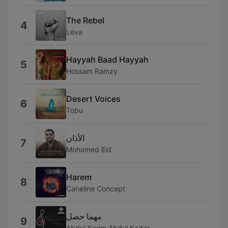
The Rebel
4
Leva
Hayyah Baad Hayyah
5
Hossam Ramzy
Desert Voices
6
Tobu
الأذان
7
Mohamed Eid
Harem
8
Caneline Concept
مهما حصل
9
Abdul Karim Abdul Kader