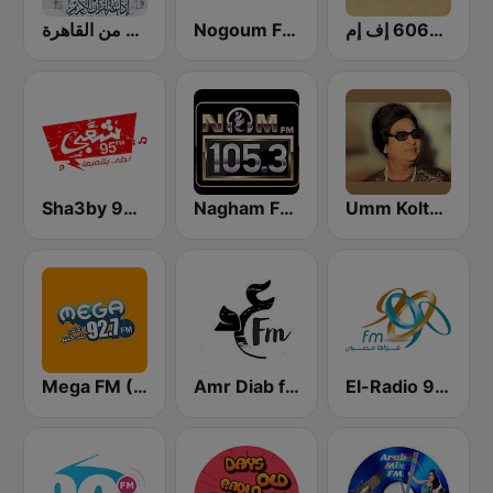
راديو 6060 إف إم
Nogoum FM 100.6 (نجوم فم)
إذاعة القرآن الكريم من القاهرة
Sha3by 95 FM
Nagham FM 105.3 (نغم إف إم)
Umm Kolthoum راديو أم كلثوم
El-Radio‎ 9090 (الراديو٩٠٩٠)
Amr Diab fm عمرو دياب
Mega FM (ميجا إف إم)