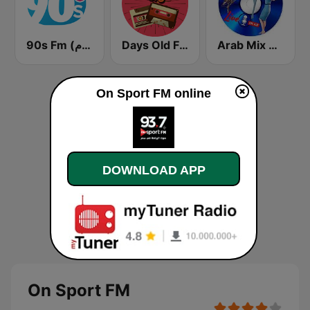
90s Fm (تسعينات اف ام)
Days Old FM
Arab Mix Drama
On Sport FM online
DOWNLOAD APP
On Sport FM