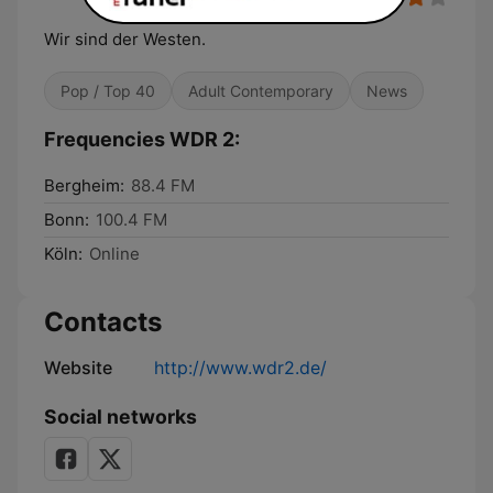
Wir sind der Westen.
Pop / Top 40
Adult Contemporary
News
Frequencies WDR 2:
Bergheim:
88.4 FM
Bonn:
100.4 FM
Köln:
Online
Contacts
Website
http://www.wdr2.de/
Social networks