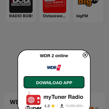
RADIO BOB!
Ostseewelle Hit-Radio 105.6
bigFM
WDR 2 online
DOWNLOAD APP
WDR 2