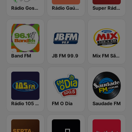
Rádio Gospel Adoração
Rádio Gaúcha ZH
Super Rádio Tupi
Band FM
JB FM 99.9
Mix FM São Paulo
Rádio 105 FM
FM O Dia
Saudade FM