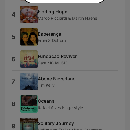
Finding Hope
4
Marco Ricciardi & Martin Haene
Esperança
5
Ereni & Débora
Fundação Reviver
6
Cast MC MUSIC
Above Neverland
7
Tim Kelly
Oceans
8
Rafael Alves Fingerstyle
Solitary Journey
9
Hollywood Trailer Music Orchestra