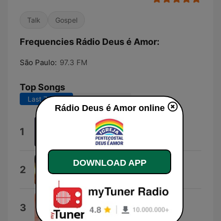
Talk
Gospel
Frequencies Rádio Deus é Amor:
São Paulo:
97.3 FM
Top Songs
Last 7 days
Last 30 days
Rádio Deus é Amor online
Funk It Up
1
BCD Studio
DOWNLOAD APP
Intercessão
2
Daniela Francisca
Triumph at Twilight
3
Dreamlamp