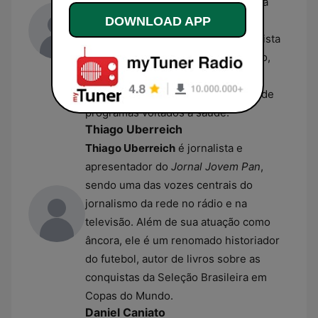
News, integrando a grade matinal da
emissora com foco em notícias e
DOWNLOAD APP
variedades. Anteriormente, o jornalista
consolidou sua carreira na TV Globo,
onde atuou por três décadas como
repórter esportivo e apresentador de
programas voltados à saúde.
Thiago Uberreich
Thiago Uberreich
é jornalista e
apresentador do
Jornal Jovem Pan
,
sendo uma das vozes centrais do
jornalismo da rede no rádio e na
televisão. Além de sua atuação como
âncora, ele é um renomado historiador
do futebol, autor de livros sobre as
conquistas da Seleção Brasileira em
Copas do Mundo.
Daniel Caniato