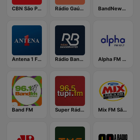
CBN São Paulo
Rádio Gaúcha ZH
BandNews FM - 96.9 SP
Antena 1 FM
Rádio Bandeirantes
Alpha FM 101.7
Band FM
Super Rádio Tupi
Mix FM São Paulo