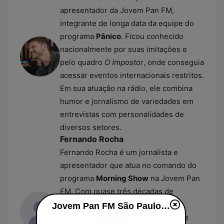
apresentador da Jovem Pan FM,
integrante de longa data da equipe do
programa
Pânico
. Ficou conhecido
nacionalmente por suas imitações e
pelo quadro
O Impostor
, onde conseguia
acessar eventos internacionais restritos.
Em sua atuação na rádio, ele combina
humor e jornalismo de variedades em
entrevistas com personalidades de
diversos setores.
Fernando Rocha
Fernando Rocha é um jornalista e
apresentador que atua no comando do
programa
Morning Show
na Jovem Pan
FM. Com quase três décadas de
experiência na Rede Globo, ele se
Jovem Pan FM São Paulo online
destacou como repórter esportivo e