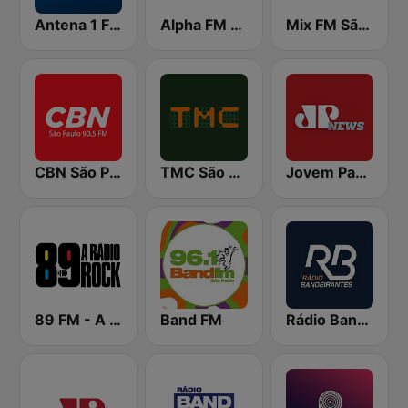
Antena 1 FM
Alpha FM 101.7
Mix FM São Paulo
CBN São Paulo
TMC São Paulo
Jovem Pan News
89 FM - A Rádio Rock
Band FM
Rádio Bandeirantes