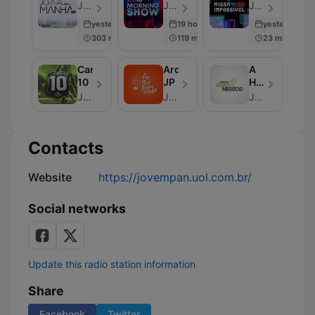
Manhã
Jovem Pan - Episode 3187
Jovem Pan - Episode 2036
Jovem Pan - Episode 1942
yesterday
19 hours ago
yesterday
303 min
119 min
23 min
Camisa
Arquibancada
A
10
JP
Hora
do
Jovem Pan
Jovem Pan
Jovem Pan
Agronegócio
Contacts
Website
https://jovempan.uol.com.br/
Social networks
Update this radio station information
Share
Facebook
Twitter