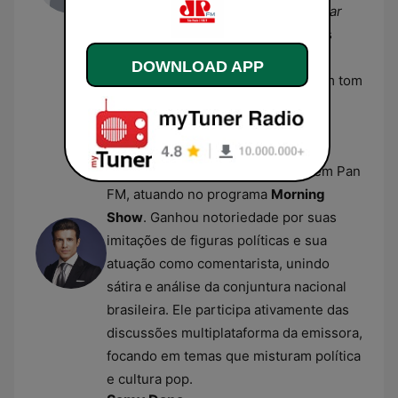
apresentador do programa
Bem Estar
por oito anos. Na rádio, ele lidera as
discussões matinais sobre política,
DOWNLOAD APP
cotidiano e variedades, trazendo um tom
dinâmico à grade da emissora.
André Marinho
André Marinho é comunicador,
humorista e apresentador na Jovem Pan
FM, atuando no programa
Morning
Show
. Ganhou notoriedade por suas
imitações de figuras políticas e sua
atuação como comentarista, unindo
sátira e análise da conjuntura nacional
brasileira. Ele participa ativamente das
discussões multiplataforma da emissora,
focando em temas que misturam política
e cultura pop.