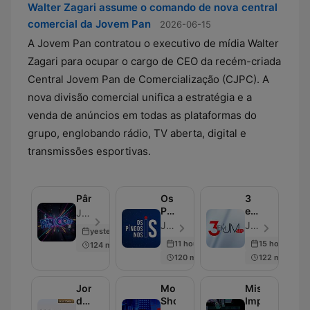
Walter Zagari assume o comando de nova central
comercial da Jovem Pan
2026-06-15
A Jovem Pan contratou o executivo de mídia Walter
Zagari para ocupar o cargo de CEO da recém-criada
Central Jovem Pan de Comercialização (CJPC). A
nova divisão comercial unifica a estratégia e a
venda de anúncios em todas as plataformas do
grupo, englobando rádio, TV aberta, digital e
transmissões esportivas.
Pânico
Os
3
Pingos
em
Jovem Pan - Episode 675
nos
1
Jovem Pan - Episode 628
Jovem Pan - Episode 1960
yesterday
Is
11 hours ago
15 hours ago
124 min
120 min
122 min
Jornal
Morning
Missão
da
Show
Impossível