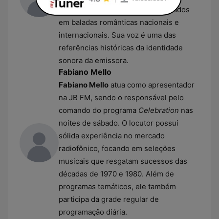
condução de blocos musicais focados
em baladas românticas nacionais e
internacionais. Sua voz é uma das
referências históricas da identidade
sonora da emissora.
Fabiano Mello
Fabiano Mello
atua como apresentador
na JB FM, sendo o responsável pelo
comando do programa
Celebration
nas
noites de sábado. O locutor possui
sólida experiência no mercado
radiofônico, focando em seleções
musicais que resgatam sucessos das
décadas de 1970 e 1980. Além de
programas temáticos, ele também
participa da grade regular de
programação diária.