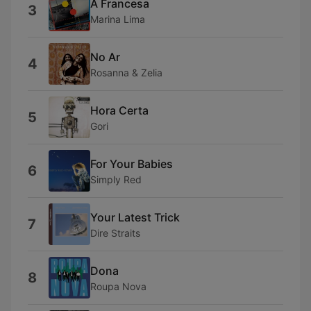
À Francesa
3
Marina Lima
No Ar
4
Rosanna & Zelia
Hora Certa
5
Gori
For Your Babies
6
Simply Red
Your Latest Trick
7
Dire Straits
Dona
8
Roupa Nova