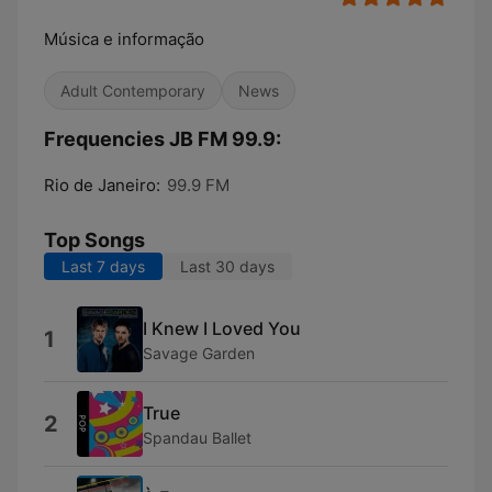
Música e informação
Adult Contemporary
News
Frequencies JB FM 99.9:
Rio de Janeiro:
99.9 FM
Top Songs
Last 7 days
Last 30 days
I Knew I Loved You
1
Savage Garden
True
2
Spandau Ballet