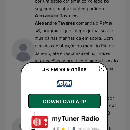
por um estilo carismático voltado ao
segmento adulto-contemporâneo.
Alexandre Tavares
Alexandre Tavares
comanda o
Painel
JB
, programa que integra jornalismo e
música nas manhãs da emissora. Com
décadas de atuação no rádio do Rio de
Janeiro, ele é responsável por trazer
informações sobre o cotidiano e trânsito
da cidade. O profissional desempenha
JB FM 99.9 online
um papel central na prestação de
serviços aos ouvintes da estação.
José Milson Fabiano
José Milson Fabiano
é o apresentador
DOWNLOAD APP
titular do programa
Love Songs
, um dos
segmentos de maior audiência da JB
FM. Com uma carreira dedicada à
locução de rádio, ele se destaca pela