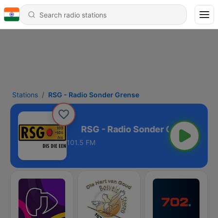
Stations
RSG - Radio Sonder Grense
nder Grense
101.5 FM