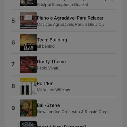
Adelphi Saxophone Quartet
Piano e Agradável Para Relaxar
5
Músicas Agradáveis Para o Dia a Dia
Team Building
6
all behind
Dusty Theme
7
Paolo Vivaldi
Roll 'Em
8
Mary Lou Williams
Ball-Szene
9
New London Orchestra & Ronald Corp
What's New Pussycat?