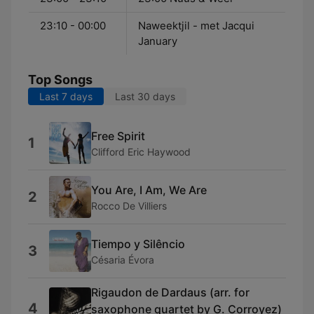
23:10 - 00:00
Naweektjil - met Jacqui
January
Top Songs
Last 7 days
Last 30 days
Free Spirit
1
Clifford Eric Haywood
You Are, I Am, We Are
2
Rocco De Villiers
Tiempo y Silêncio
3
Césaria Évora
Rigaudon de Dardaus (arr. for
4
saxophone quartet by G. Corroyez)