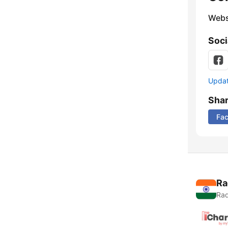
Webs
Soci
Update
Sha
Fa
Ra
Rad