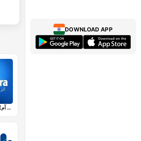
DOWNLOAD APP
Jawhara FM (جوهرة أف آم)