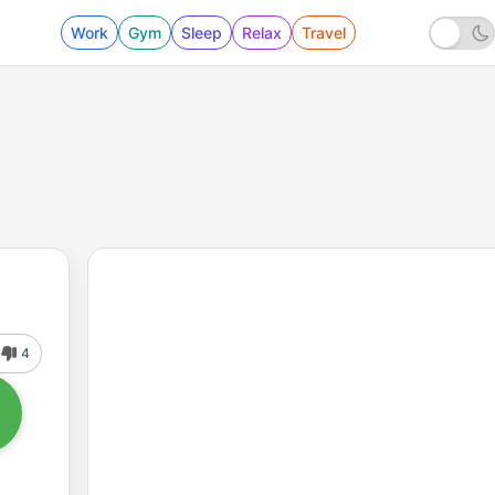
Work
Gym
Sleep
Relax
Travel
4