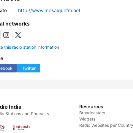
ite
http://www.mosaiquefm.net
al networks
 this radio station information
re
cebook
Twitter
dio India
Resources
Broadcasters
io Stations and Podcasts
Widgets
Radio Websites per Countr