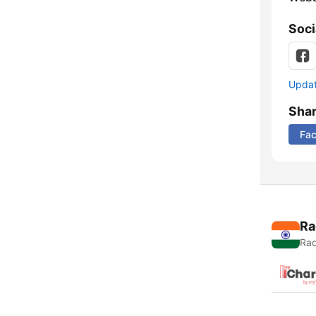
Soci
Update
Sha
Fa
Ra
Rad