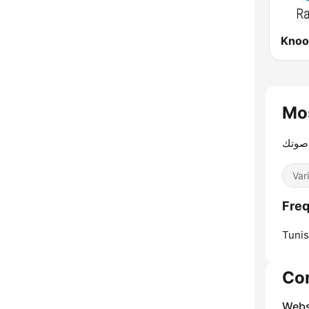
Knoo
صوتك
Var
Tunis
Co
Webs