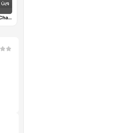
Shems FM - Charki (شمس أف أم)