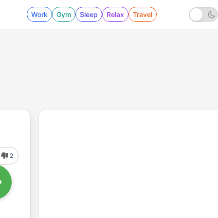
Work
Gym
Sleep
Relax
Travel
2