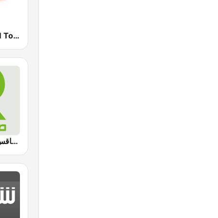
Mosaique FM Tounsi (موزاييك إف إم)
Radio Sfax (إذاعة صفاقس)