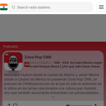
Podcasts
Zona Pop CNN
CNN en Español
|
566 - #28: Así sabe México según
el chef Enrique Olvera | ¿Por qué Julio César Chávez
no contiene el llanto?
Marysabel Huston desde la ciudad de Atlanta y Javier Merino
desde la Ciudad de México te presentan Zona Pop CNN, un
podcast de CNNEspanol.com en el que no solo te enterarás de
lo último en los temas relacionados a la cultura pop mundial,
sino que también escucharás entrevistas con personalidades
destacadas y un resumen de noticias con lo más importante de
la semana.
1