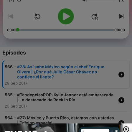
x
Volume
00:00
00:00
Episodes
-
566
#28: Así sabe México según el chef Enrique
Olvera | ¿Por qué Julio César Chávez no
contiene el llanto?
29 Sep 2017
-
565
#TendenciasPOP: Kylie Jenner está embarazada
| Lo destacado de Rock in Río
25 Sep 2017
-
564
#27: México y Puerto Rico, estamos con ustedes
| Edición especial
23 Sep 2017