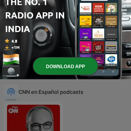
-
563
#26: Hablamos con Megan Fox en CDMX | El
mexicano que ha creado tus perfumes favoritos
15 Sep 2017
-
562
#BonusTrack: Esto es todo lo que tienes que
saber del evento de Apple
13 Sep 2017
Show more episodes
DOWNLOAD APP
CNN en Español podcasts