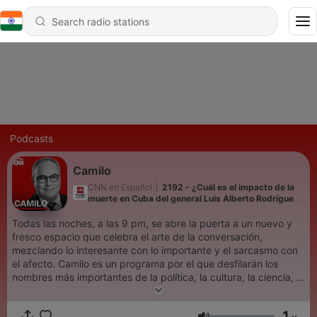
Podcasts
Camilo
CNN en Español
|
2192 - ¿Cuál es el impacto de la
muerte en Cuba del general Luis Alberto Rodríguez
López-Calleja?
Todas las noches, a las 9 pm, se abre la puerta a un nuevo y
fresco espacio que celebra el arte de la conversación,
mezclando lo interesante con lo importante y el sarcasmo con
el afecto. Camilo es un programa por el que desfilarán los
nombres más importantes de la política, la cultura, la ciencia, el
deporte y el entretenimiento. Camilo se condimenta con una
dosis de sentido del humor y de transgresión que también
1