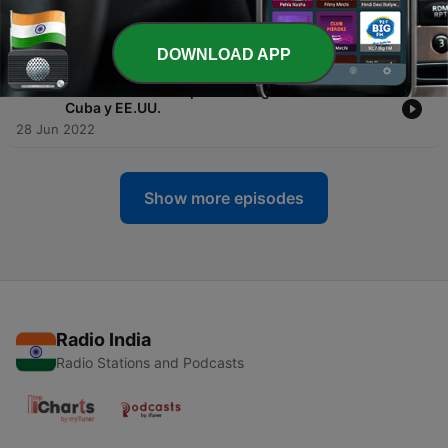
-
2189
El explosivo testimonio de Cassidy Hutchinson
contra Trump
29 Jun 2022
DOWNLOAD APP
-
2188
Los desafíos de la política migratoria entre
Cuba y EE.UU.
28 Jun 2022
Show more episodes
Radio India
Radio Stations and Podcasts